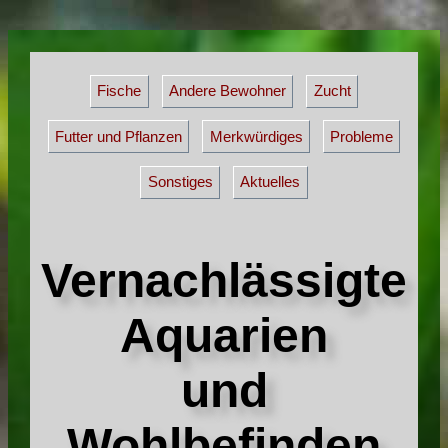
Fische
Andere Bewohner
Zucht
Futter und Pflanzen
Merkwürdiges
Probleme
Sonstiges
Aktuelles
Vernachlässigte
Aquarien
und
Wohlbefinden