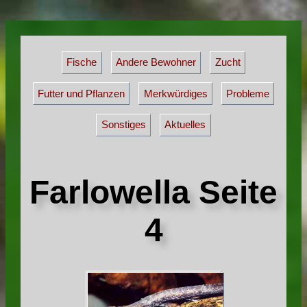
Fische
Andere Bewohner
Zucht
Futter und Pflanzen
Merkwürdiges
Probleme
Sonstiges
Aktuelles
Farlowella Seite
4