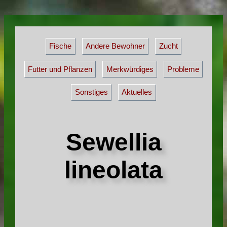
Fische
Andere Bewohner
Zucht
Futter und Pflanzen
Merkwürdiges
Probleme
Sonstiges
Aktuelles
Sewellia
lineolata